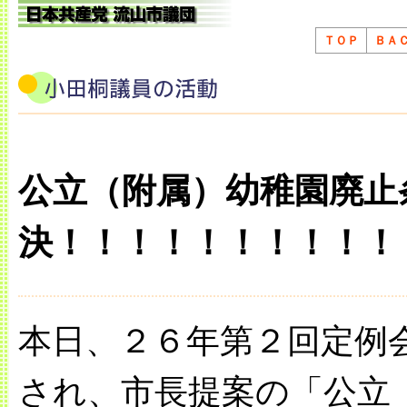
ＴＯＰ
ＢＡ
公立（附属）幼稚園廃止
決！！！！！！！！！！
本日、２６年第２回定例
され、市長提案の「公立