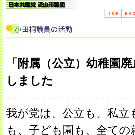
ＴＯＰ
ＢＡ
「附属（公立）幼稚園廃
しました
我が党は、公立も、私立
も、子ども園も、全ての