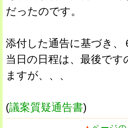
だったのです。
添付した通告に基づき、
当日の日程は、最後です
ますが、、、
(
議案質疑通告書
)
▲
ページの