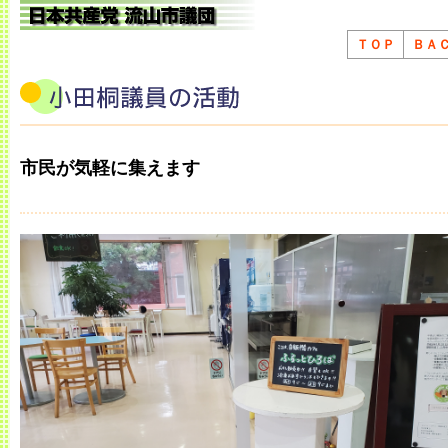
ＴＯＰ
ＢＡ
市民が気軽に集えます