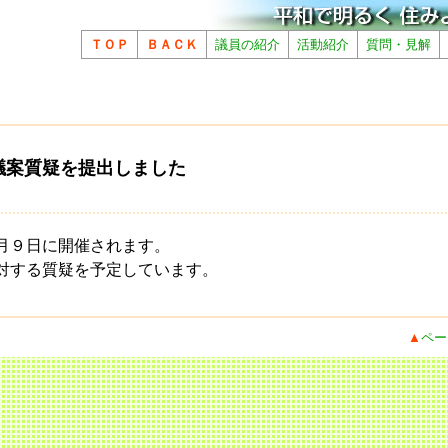
ＴＯＰ
ＢＡＣＫ
議員の紹介
活動紹介
質問・見解
議案質疑を提出しました
月９日に開催されます。
対する質疑を予定しています。
▲
ペー