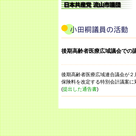
後期高齢者医療広域議会での
後期高齢者医療広域連合議会が２
保険料を改定する特別会計議案に
(
提出した通告書
)