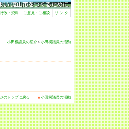
行政・資料
ご意見・ご相談
リ ン ク
小田桐議員の紹介
＞
小田桐議員の活動
ジのトップに戻る
▲
小田桐議員の活動