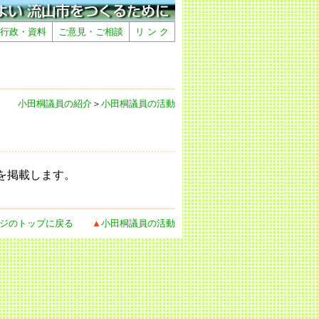
行政・資料
ご意見・ご相談
リ ン ク
小田桐議員の紹介
＞
小田桐議員の活動
を掲載します。
ジのトップに戻る
▲
小田桐議員の活動