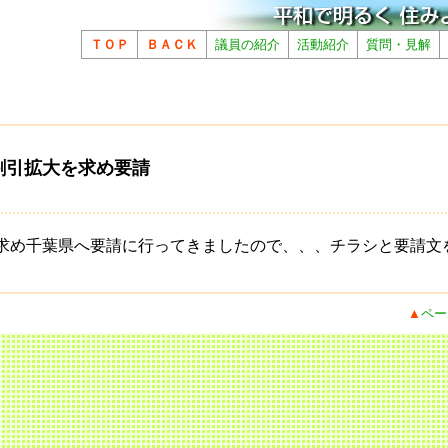
ＴＯＰ
ＢＡＣＫ
議員の紹介
活動紹介
質問・見解
割引拡大を求め要請
求め千葉県へ要請に行ってきましたので、、、チラシと要請文
▲
ペー