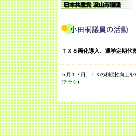
ＴＸ８両化導入、通学定期代
５月１７日、ＴＸの利便性向上を
(
チラシ
)