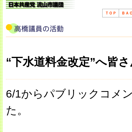
ＴＯＰ
ＢＡ
“下水道料金改定”へ皆
6/1からパブリックコメ
た。