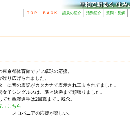
ＴＯＰ
ＢＡＣＫ
議員の紹介
活動紹介
質問・見解
の東京都体育館でデフ卓球の応援。
が繰り広げられました。
ターに音の表記がカタカナで表示され工夫されてました。
勢女子シングルスは、準々決勝まで頑張りました。
してた亀澤選手は2回戦まで…残念。
記→こちら
応援が楽しい。