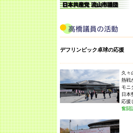
デフリンピック卓球の応援
久々
熱戦
モニ
日本
応援
奮闘
スロバニアの