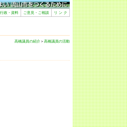
行政・資料
ご意見・ご相談
リ ン ク
高橋議員の紹介
＞
高橋議員の活動