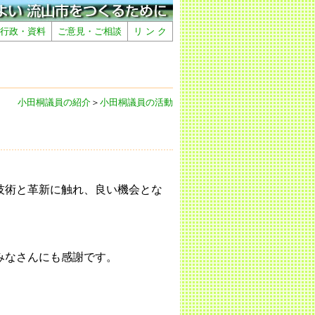
行政・資料
ご意見・ご相談
リ ン ク
小田桐議員の紹介
＞
小田桐議員の活動
技術と革新に触れ、良い機会とな
みなさんにも感謝です。