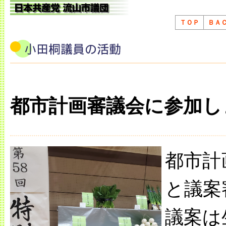
ＴＯＰ
ＢＡ
都市計画審議会に参加し
都市計
と議案
議案は