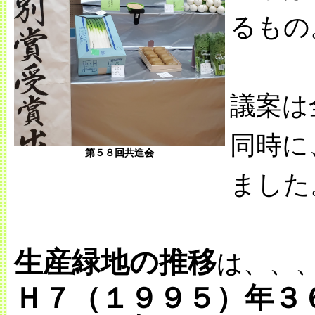
るもの
議案は
同時に
第５８回共進会
ました
生産緑地の推移
は、、
Ｈ７（１９９５）年３