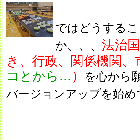
ではどうするこ
法治
か、、、
き、行政、関係機関、
コとから…
）
を心から
バージョンアップを始め