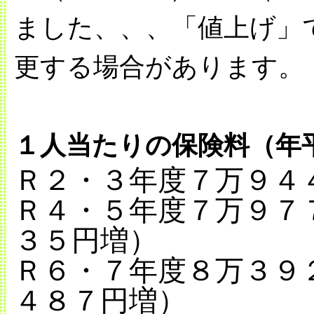
ました、、、「値上げ」
更する場合があります。
１人当たりの保険料（年
Ｒ２・３年度７万９４
Ｒ４・５年度７万９７
３５円増）
Ｒ６・７年度８万３９
４８７円増）