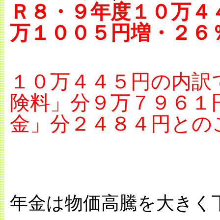
Ｒ８・９年度１０万４
万１００５円増・２６
１０万４４５円の内訳
険料」分９万７９６１
金」分２４８４円との
年金は物価高騰を大きく