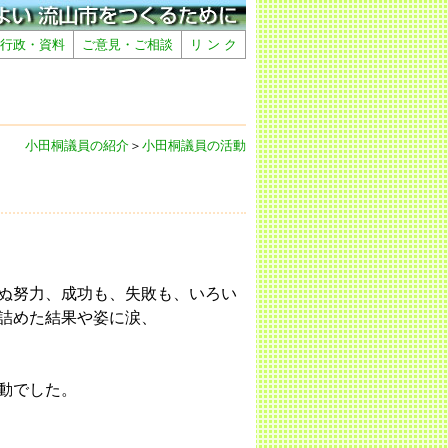
行政・資料
ご意見・ご相談
リ ン ク
小田桐議員の紹介
＞
小田桐議員の活動
ぬ努力、成功も、失敗も、いろい
詰めた結果や姿に涙、
動でした。