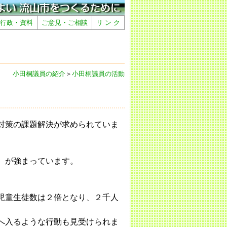
行政・資料
ご意見・ご相談
リ ン ク
小田桐議員の紹介
＞
小田桐議員の活動
対策の課題解決が求められていま
）が強まっています。
児童生徒数は２倍となり、２千人
へ入るような行動も見受けられま