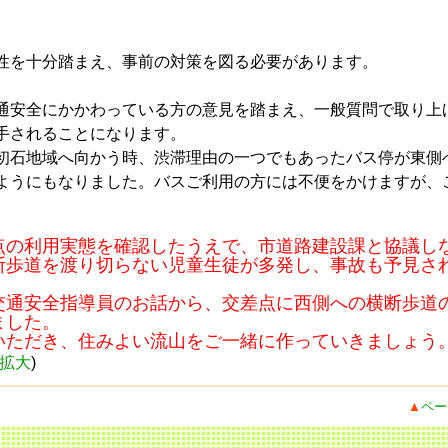
性を十分踏まえ、事前の対策を図る必要があります。
通安全にかかわっている方の意見を踏まえ、一般質問で取り上
手されることになります。
初石地域へ向かう時、渋滞理由の一つでもあったバス停が東側
ようにもなりました。バスご利用の方には不便をかけますが、
点の利用実態を確認したうえで、市道路建設課と協議し
断歩道を渡り切らない児童生徒が多発し、事故も予見さ
交通安全指導員のお話から、交差点に西側への横断歩道
ました。
いただき、住みよい流山をご一緒に作っていきましょう
拡大
)
▲
ペー