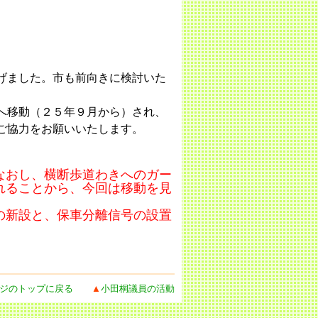
げました。市も前向きに検討いた
へ移動（２５年９月から）され、
ご協力をお願いいたします。
なおし、横断歩道わきへのガー
れることから、今回は移動を見
の新設と、保車分離信号の設置
。
ジのトップに戻る
▲
小田桐議員の活動