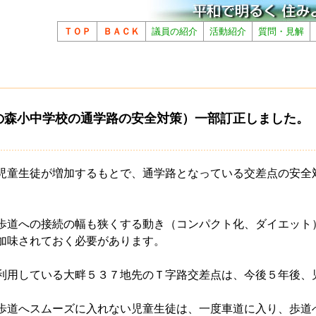
ＴＯＰ
ＢＡＣＫ
議員の紹介
活動紹介
質問・見解
の森小中学校の通学路の安全対策）一部訂正しました。
児童生徒が増加するもとで、通学路となっている交差点の安全
歩道への接続の幅も狭くする動き（コンパクト化、ダイエット
加味されておく必要があります。
利用している大畔５３７地先のＴ字路交差点は、今後５年後、
。
歩道へスムーズに入れない児童生徒は、一度車道に入り、歩道