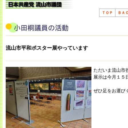
ＴＯＰ
ＢＡ
流山市平和ポスター展やっています
ただいま流山市
展示は今月１５日
ぜひ足をお運び