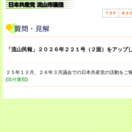
ＴＯＰ
ＢＡ
「流山民報」２０２６年２２１号（２面）をアップ
２５年１２月、２６年３月議会での日本共産党の活動をご
(
添付書類
)