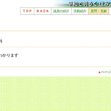
ＴＯＰ
ＢＡＣＫ
議員の紹介
活動紹介
質問・見解
料
わかります
▲
ページ