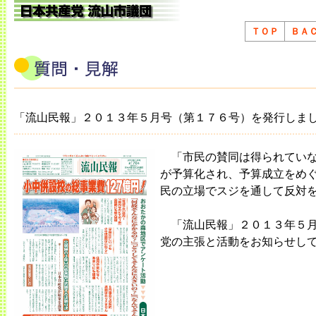
ＴＯＰ
ＢＡ
「流山民報」２０１３年５月号（第１７６号）を発行しま
「市民の賛同は得られていな
が予算化され、予算成立をめ
民の立場でスジを通して反対
「流山民報」２０１３年５月
党の主張と活動をお知らせし