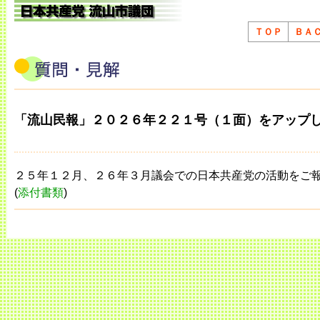
ＴＯＰ
ＢＡ
「流山民報」２０２６年２２１号（１面）をアップ
２５年１２月、２６年３月議会での日本共産党の活動をご
(
添付書類
)