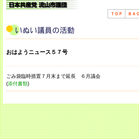
ＴＯＰ
ＢＡ
おはようニュース５７号
ごみ袋臨時措置７月末まで延長 ６月議会
(
添付書類
)