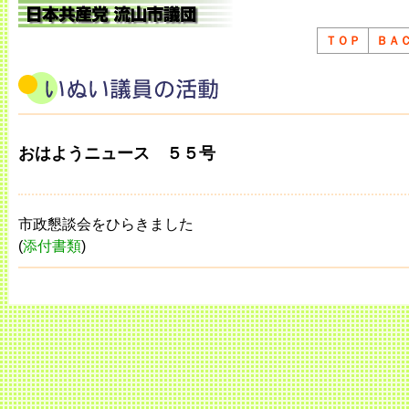
ＴＯＰ
ＢＡ
おはようニュース ５５号
市政懇談会をひらきました
(
添付書類
)