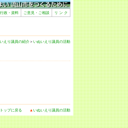
行政・資料
ご意見・ご相談
リ ン ク
いえり議員の紹介
＞
いぬいえり議員の活動
トップに戻る
▲
いぬいえり議員の活動