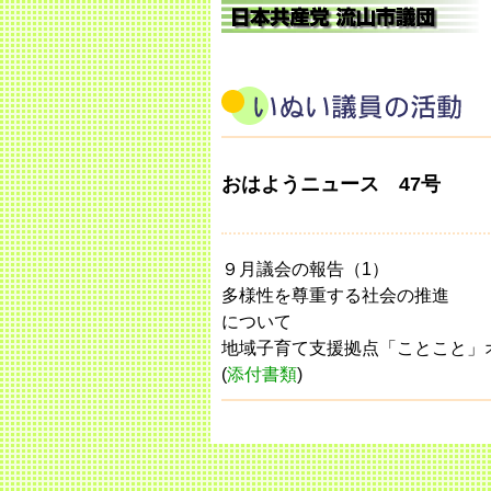
おはようニュース 47号
９月議会の報告（1）
多様性を尊重する社会の推進
について
地域子育て支援拠点「ことこと」
(
添付書類
)