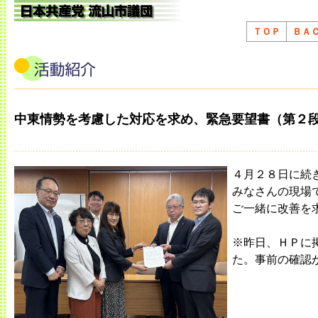
ＴＯＰ
ＢＡ
中東情勢を考慮した対応を求め、緊急要望書（第２
４月２８日に続
みなさんの現場
ご一緒に改善を
※昨日、ＨＰに
た。事前の確認